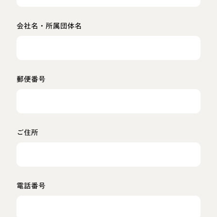
会社名・所属団体名
郵便番号
ご住所
電話番号