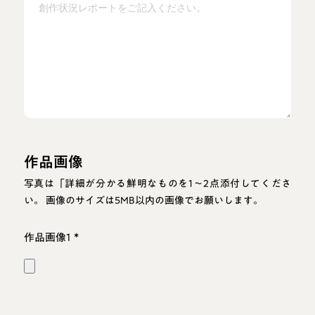
作品画像
写真は「詳細が分かる鮮明なものを1～2点添付してくださ
い。 画像のサイズは5MB以内の画像でお願いします。
*
作品画像1