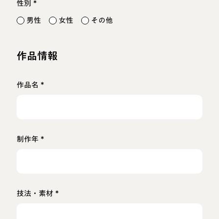
*
性別
男性
女性
その他
作品情報
*
作品名
*
制作年
*
技法・素材